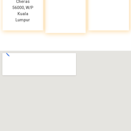
Cheras
56000, W/P
Kuala
Lumpur