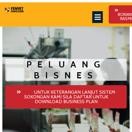
BORAN
RASMI
PELUANG
BISNES
UNTUK KETERANGAN LANJUT SISTEM
SOKONGAN KAMI SILA DAFTAR UNTUK
DOWNLOAD BUSINESS PLAN